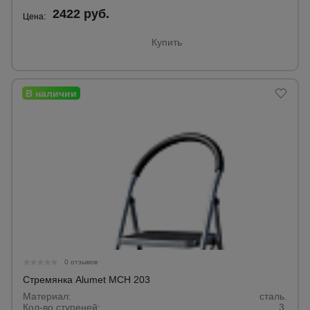
2422 руб.
Цена:
Опалубка
Купить
Вибротехника
для
строительства
Оборудование
для работы с
арматурой
Оборудование
для бетонных
работ
0 отзывов
Стремянка Alumet MCH 203
Материал:
сталь.
Техника
Кол-во ступеней:
3.