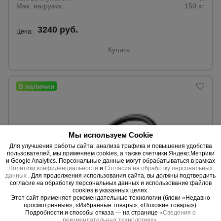
для
Max. нагрузка:
150 кг.
склада
3240 руб.
Цена:
Тачки
Купить
строительные
и садовые
Лестницы
и
стремянки
Мы используем Cookie
Штукатурные
Для улучшения работы сайта, анализа трафика и повышения удобства
комплекты
пользователей, мы применяем cookies, а также счетчики Яндекс.Метрики
и Google Analytics. Персональные данные могут обрабатываться в рамках
Политики конфиденциальности
и
Согласия на обработку персональных
данных
. Для продолжения использования сайта, вы должны подтвердить
согласие на обработку персональных данных и использование файлов
Сварочные
cookies в указанных целях.
аппараты
Этот сайт применяет рекомендательные технологии (блоки «Недавно
просмотренные», «Избранные товары», «Похожие товары»).
0 отзывов
Подробности и способы отказа — на странице
«Сведения о
Стремянка Alumet MCH 204
рекомендательных технологиях»
.