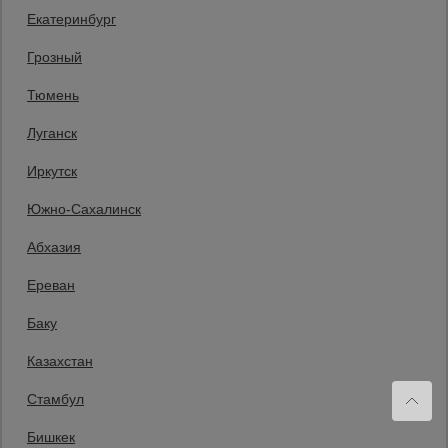
Санкт-Петербург
Екатеринбург
+7 (812) 209-69-00
Заказать звонок
Грозный
Пн-Пт: с 9:00 до 18:00
Тюмень
Мы в социальных сетях:
Луганск
Принимаем к оплате
Иркутск
Южно-Сахалинск
Все права защищены и охраняются законом. © 2008-2026 ООО
Абхазия
«Промышленник» Продажа строительных конструкций и другого
оборудования в нашей компании. Информация на сайте www.prom23.ru
не является публичной офертой
Ереван
Вы принимаете условия политики в отношении обработки персональных
данных и пользовательского соглашения каждый раз, когда оставляете
Баку
свои данные в любой форме обратной связи на сайте prom23.ru и его
поддоменов
Казахстан
Политика конфиденциальности
Согласие на обработку персональных данных
Политика cookies
Стамбул
Сайт применяет рекомендательные технологии.
Подробнее — в
«Сведениях о рекомендательных технологиях»
.
Бишкек