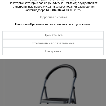
Некоторые категории cookie (Аналитика, Реклама) осуществляют
Материал:
сталь.
Тепловые
трансграничную передачу данных на основании разрешения
пушки
Кол-во ступеней:
4.
Роскомнадзора № 9484204 от 04.06.2025.
Max. нагрузка:
150 кг.
Подробнее о cookies
3963 руб.
Нажимая «Принять все», вы соглашаетесь с условиями.
Цена:
Металл и
металлообработка
Купить
Принять все
Отклонить необязательные
Настройка