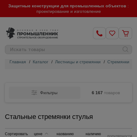
Защитные конструкции для промышленных объектов
:
проектирование и изготовление
Главная
/
Каталог
/
Лестницы и стремянки
/
Стремянки Al
Строительные
леса
Фильтры
6 167
товаров
Вышки-
туры
Стальные стремянки стулья
Подмости
строительные
Сортировать
цене
названию
наличию
популярности