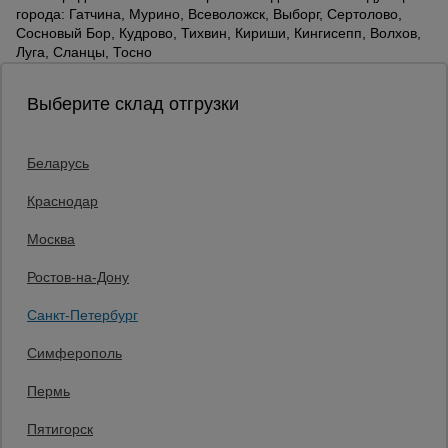
города: Гатчина, Мурино, Всеволожск, Выборг, Сертолово,
Сосновый Бор, Кудрово, Тихвин, Кириши, Кингисепп, Волхов,
Луга, Сланцы, Тосно
Выберите склад отгрузки
Беларусь
Каталог товаров
О компании
Краснодар
Аренда оборудования
Москва
Франшиза
Доставка
Ростов-на-Дону
Контакты
Статьи
Санкт-Петербург
Защитные конструкции
Единая справочная
Симферополь
8 (800) 200-25-90
Пермь
Заказать звонок
Пятигорск
бесплатно по России