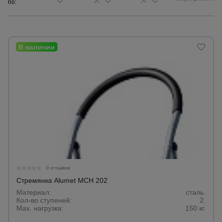
по:
Сетка,
тенты,
брезенты
Строительные
подъемники
Грузоподъемное
оборудование
Каталог
Мусоропровод
0 отзывов
строительный
всех
товаров
Стремянка Alumet MCH 202
Материал:
сталь.
Кол-во ступеней:
2.
Фанера
Max. нагрузка:
150 кг.
ламинированная