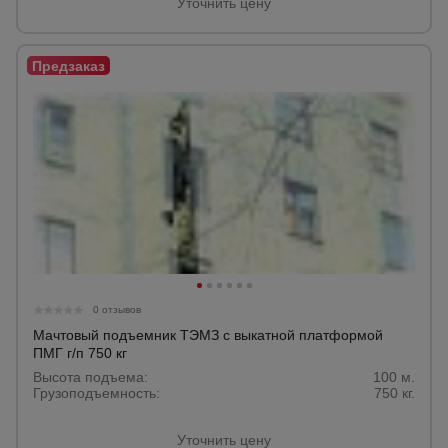
Уточнить цену
Опалубка
Вибротехника
для
строительства
Оборудование
для работы с
арматурой
0 отзывов
Оборудование
Мачтовый подъемник ТЭМЗ с выкатной платформой
для бетонных
ПМГ г/п 750 кг
работ
Высота подъема:
100 м.
Грузоподъемность:
750 кг.
Техника
Уточнить цену