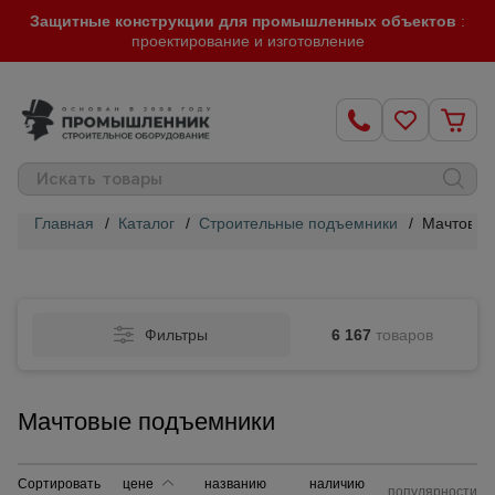
Защитные конструкции для промышленных объектов
:
проектирование и изготовление
Главная
/
Каталог
/
Строительные подъемники
/
Мачтовые
Строительные
леса
Фильтры
6 167
товаров
Вышки-
туры
Мачтовые подъемники
Подмости
строительные
Сортировать
цене
названию
наличию
популярности