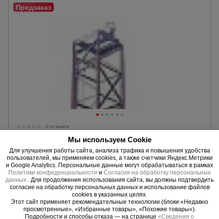
0 отзывов
Мачтовый подъемник ТЭМЗ ПМГ г/п-1000 кг
Мы используем Cookie
Высота подъема:
100 м.
Для улучшения работы сайта, анализа трафика и повышения удобства
пользователей, мы применяем cookies, а также счетчики Яндекс.Метрики
Грузоподъемность:
1000 кг.
и Google Analytics. Персональные данные могут обрабатываться в рамках
Политики конфиденциальности
и
Согласия на обработку персональных
данных
. Для продолжения использования сайта, вы должны подтвердить
Уточнить цену
согласие на обработку персональных данных и использование файлов
cookies в указанных целях.
Этот сайт применяет рекомендательные технологии (блоки «Недавно
просмотренные», «Избранные товары», «Похожие товары»).
Подробности и способы отказа — на странице
«Сведения о