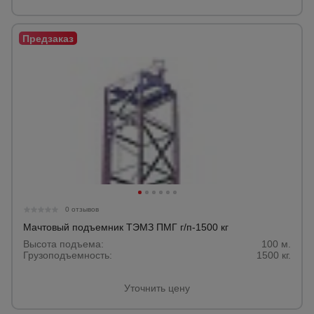
для
склада
Тачки
строительные
и садовые
Лестницы
и
стремянки
Штукатурные
0 отзывов
комплекты
Мачтовый подъемник ТЭМЗ ПМГ г/п-1500 кг
Высота подъема:
100 м.
Грузоподъемность:
1500 кг.
Сварочные
аппараты
Уточнить цену