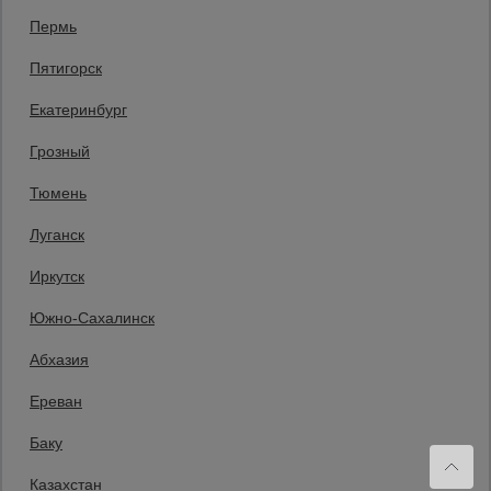
8 (800) 200-25-90
Пермь
Заказать звонок
Пятигорск
бесплатно по России
Санкт-Петербург
Екатеринбург
+7 (812) 209-69-00
Заказать звонок
Грозный
Пн-Пт: с 9:00 до 18:00
Тюмень
Мы в социальных сетях:
Луганск
Принимаем к оплате
Иркутск
Южно-Сахалинск
Все права защищены и охраняются законом. © 2008-2026 ООО
Абхазия
«Промышленник» Продажа строительных конструкций и другого
оборудования в нашей компании. Информация на сайте www.prom23.ru
не является публичной офертой
Ереван
Вы принимаете условия политики в отношении обработки персональных
данных и пользовательского соглашения каждый раз, когда оставляете
Баку
свои данные в любой форме обратной связи на сайте prom23.ru и его
поддоменов
Казахстан
Политика конфиденциальности