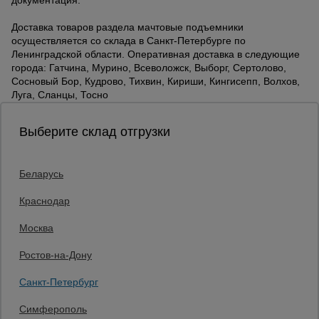
документация.
Доставка товаров раздела мачтовые подъемники
осуществляется со склада в Санкт-Петербурге по
Ленинградской области. Оперативная доставка в следующие
города: Гатчина, Мурино, Всеволожск, Выборг, Сертолово,
Сосновый Бор, Кудрово, Тихвин, Кириши, Кингисепп, Волхов,
Луга, Сланцы, Тосно
Выберите склад отгрузки
Беларусь
Каталог товаров
О компании
Краснодар
Аренда оборудования
Москва
Франшиза
Доставка
Ростов-на-Дону
Контакты
Статьи
Санкт-Петербург
Защитные конструкции
Единая справочная
Симферополь