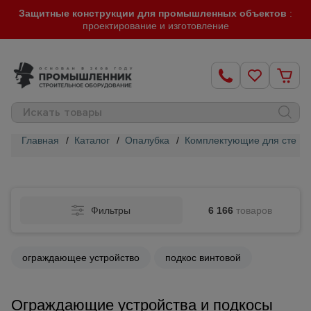
Защитные конструкции для промышленных объектов
:
проектирование и изготовление
Главная
/
Каталог
/
Опалубка
/
Комплектующие для стенов
Строительные
леса
Фильтры
6 166
товаров
Вышки-
туры
ограждающее устройство
подкос винтовой
Подмости
строительные
Ограждающие устройства и подкосы