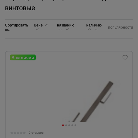
винтовые
Сетка,
тенты,
брезенты
Сортировать
цене
названию
наличию
популярности
по:
Строительные
подъемники
Грузоподъемное
оборудование
Каталог
Мусоропровод
строительный
всех
товаров
Фанера
ламинированная
0 отзывов