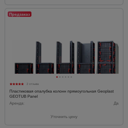
Опалубка
Вибротехника
для
строительства
Оборудование
для работы с
арматурой
2 отзыва
Пластиковая опалубка колонн прямоугольная Geoplast
Оборудование
GEOTUB Panel
для бетонных
Аренда:
работ
Да
Уточнить цену
Техника