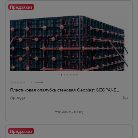
для
склада
Тачки
строительные
и садовые
Лестницы
и
стремянки
0 отзывов
Пластиковая опалубка стеновая Geoplast GEOPANEL
Штукатурные
комплекты
Аренда:
Да
Уточнить цену
Сварочные
аппараты