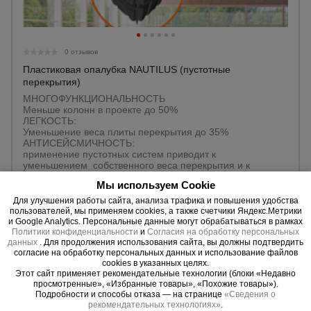
0 отзывов
Пластиковая опалубка NAUTILUS (пустотные
перекрытия)
МНОГОФУНКЦИОНАЛЬНОСТЬ
Меньше колонн в проекте до 50%
ЛЕГКОСТЬ:
Уменьшение веса плиты перекрытия до 35%
АНТИСЕЙСМИЧНОСТЬ:
применение пустотных систем приводит к
уменьшением собственного веса перекрытия и к
снижению сейсмической массы.
Мы используем Cookie
БОЛЬШИЕ ПРОЛЕТЫ:
ПРОЛЕТЫ до 16 метров
Для улучшения работы сайта, анализа трафика и повышения удобства
ЭКОНОМИЧНОСТЬ:
пользователей, мы применяем cookies, а также счетчики Яндекс.Метрики
ОБЩЕЕ СНИЖЕНИЕ РАСХОДОВ ОТ 5 ДО 10%
и Google Analytics. Персональные данные могут обрабатываться в рамках
Политики конфиденциальности
и
Согласия на обработку персональных
Аренда:
Да
данных
. Для продолжения использования сайта, вы должны подтвердить
согласие на обработку персональных данных и использование файлов
cookies в указанных целях.
Уточнить цену
Этот сайт применяет рекомендательные технологии (блоки «Недавно
просмотренные», «Избранные товары», «Похожие товары»).
Подробности и способы отказа — на странице
«Сведения о
рекомендательных технологиях»
.