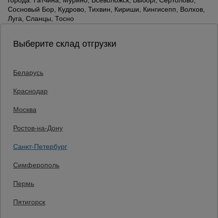
города: Гатчина, Мурино, Всеволожск, Выборг, Сертолово,
Сосновый Бор, Кудрово, Тихвин, Кириши, Кингисепп, Волхов,
Луга, Сланцы, Тосно
Выберите склад отгрузки
Беларусь
Каталог товаров
О компании
Краснодар
Аренда оборудования
Москва
Франшиза
Доставка
Ростов-на-Дону
Контакты
Статьи
Санкт-Петербург
Защитные конструкции
Единая справочная
Симферополь
8 (800) 200-25-90
Пермь
Заказать звонок
Пятигорск
бесплатно по России
Санкт-Петербург