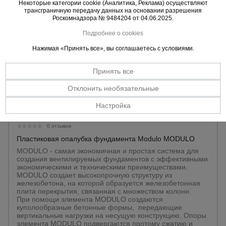
Некоторые категории cookie (Аналитика, Реклама) осуществляют
трансграничную передачу данных на основании разрешения
Роскомнадзора № 9484204 от 04.06.2025.
Подробнее о cookies
Нажимая «Принять все», вы соглашаетесь с условиями.
Принять все
Отклонить необязательные
Настройка
0 отзывов
Пластиковая опалубка фундамента Modulo MODULO
MODULO - cамая экономичная и простая система для
создания вентилируемых фундаментов с эффективными
экономическими и техническими преимуществами.
MODULO создает высокопрочную структуру из
железобетона, на которой образуется железобетонная
плита перекрытия, связанная с множеством колонн.
При помощи элемента MODULO создаются
куполообразные бетонные формы, передающие
вертикальные нагрузки на несущую конструкцию. Опоры
элемента MODULO подвергаются протому сжатию и