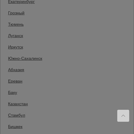
Екатеринбург
+7 (812) 209-69-00
Заказать звонок
Грозный
Пн-Пт: с 9:00 до 18:00
Тюмень
Мы в социальных сетях:
Луганск
Принимаем к оплате
Иркутск
Южно-Сахалинск
Все права защищены и охраняются законом. © 2008-2026 ООО
Абхазия
«Промышленник» Продажа строительных конструкций и другого
оборудования в нашей компании. Информация на сайте www.prom23.ru
не является публичной офертой
Ереван
Вы принимаете условия политики в отношении обработки персональных
данных и пользовательского соглашения каждый раз, когда оставляете
Баку
свои данные в любой форме обратной связи на сайте prom23.ru и его
поддоменов
Казахстан
Политика конфиденциальности
Согласие на обработку персональных данных
Политика cookies
Стамбул
Сайт применяет рекомендательные технологии.
Подробнее — в
«Сведениях о рекомендательных технологиях»
.
Бишкек