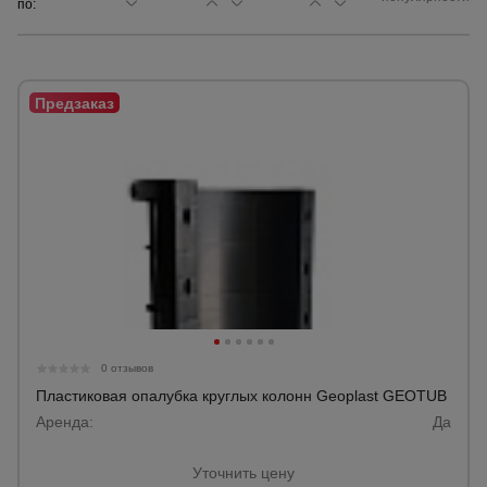
по:
Сетка,
тенты,
брезенты
Строительные
подъемники
Грузоподъемное
оборудование
Каталог
Мусоропровод
0 отзывов
строительный
всех
товаров
Пластиковая опалубка круглых колонн Geoplast GEOTUB
Аренда:
Да
Фанера
ламинированная
Уточнить цену