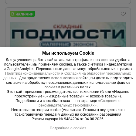
Мы используем Cookie
Для улучшения работы сайта, анализа трафика и повышения удобства
пользователей, мы применяем cookies, а также счетчики Яндекс.Метрики
и Google Analytics. Персональные данные могут обрабатываться в рамках
Политики конфиденциальности
и
Согласия на обработку персональных
данных
. Для продолжения использования сайта, вы должны подтвердить
согласие на обработку персональных данных и использование файлов
cookies в указанных целях.
0 отзывов
Этот сайт применяет рекомендательные технологии (блоки «Недавно
Подмости складные малярные многоярусные
просмотренные», «Избранные товары», «Похожие товары»).
Подробности и способы отказа — на странице
«Сведения о
Промышленник H104 эконом
рекомендательных технологиях»
.
Высота:
1,04 м.
Некоторые категории cookie (Аналитика, Реклама) осуществляют
Вес:
16,7 кг.
трансграничную передачу данных на основании разрешения
Max. нагрузка:
150,0 кг.
Роскомнадзора № 9484204 от 04.06.2025.
Подробнее о cookies
Уточнить цену