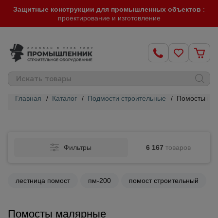
Защитные конструкции для промышленных объектов
:
проектирование и изготовление
Главная
/
Каталог
/
Подмости строительные
/
Помосты ма
Строительные
леса
Фильтры
6 167
товаров
Вышки-
туры
лестница помост
пм-200
помост строительный
Подмости
строительные
Помосты малярные