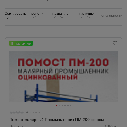
Сортировать
цене
названию
Сетка,
наличию
популярности
по:
тенты,
брезенты
Строительные
подъемники
Грузоподъемное
оборудование
Каталог
Мусоропровод
строительный
всех
товаров
0 отзывов
Фанера
Помост малярный Промышленник ПМ-200 эконом
ламинированная
Высота:
1,80 м.