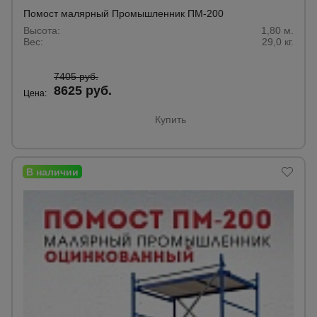
для
склада
Помост малярный Промышленник ПМ-200
Высота:
1,80 м.
Вес:
29,0 кг.
Тачки
строительные
7405 руб.
и садовые
8625 руб.
Цена:
Купить
Лестницы
и
стремянки
Штукатурные
комплекты
Сварочные
аппараты