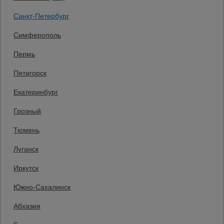
Статьи
Тепловые
Санкт-Петербург
пушки
Защитные конструкции
Единая справочная
Симферополь
8 (800) 200-25-90
Пермь
Металл и
Заказать звонок
металлообработка
Пятигорск
бесплатно по России
Санкт-Петербург
Екатеринбург
+7 (812) 209-69-00
Заказать звонок
Грозный
Пн-Пт: с 9:00 до 18:00
Тюмень
Мы в социальных сетях:
Луганск
Принимаем к оплате
Иркутск
Южно-Сахалинск
Все права защищены и охраняются законом. © 2008-2026 ООО
Абхазия
«Промышленник» Продажа строительных конструкций и другого
оборудования в нашей компании. Информация на сайте www.prom23.ru
не является публичной офертой