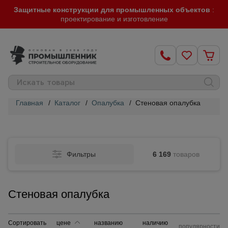
Защитные конструкции для промышленных объектов
:
проектирование и изготовление
Главная
/
Каталог
/
Опалубка
/
Стеновая опалубка
Строительные
леса
Фильтры
6 169
товаров
Вышки-
туры
Стеновая опалубка
Подмости
строительные
Сортировать
цене
названию
наличию
популярности