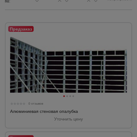
по:
Сетка,
тенты,
брезенты
Строительные
подъемники
Грузоподъемное
оборудование
Каталог
Мусоропровод
0 отзывов
строительный
всех
товаров
Алюминиевая стеновая опалубка
Уточнить цену
Фанера
ламинированная