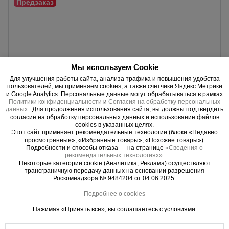
Опалубка
Вибротехника
Мы используем Cookie
для
Для улучшения работы сайта, анализа трафика и повышения удобства
строительства
пользователей, мы применяем cookies, а также счетчики Яндекс.Метрики
и Google Analytics. Персональные данные могут обрабатываться в рамках
Политики конфиденциальности
и
Согласия на обработку персональных
данных
. Для продолжения использования сайта, вы должны подтвердить
согласие на обработку персональных данных и использование файлов
Оборудование
cookies в указанных целях.
для работы с
0 отзывов
арматурой
Этот сайт применяет рекомендательные технологии (блоки «Недавно
Стальная щитовая опалубка
просмотренные», «Избранные товары», «Похожие товары»).
Подробности и способы отказа — на странице
«Сведения о
Толщина металла:
2, 2,5, 3 мм.
рекомендательных технологиях»
.
Покрытие:
порошковое.
Некоторые категории cookie (Аналитика, Реклама) осуществляют
Расчет по Вашему проекту.
Оборудование
трансграничную передачу данных на основании разрешения
для бетонных
Роскомнадзора № 9484204 от 04.06.2025.
работ
Уточнить цену
Подробнее о cookies
Нажимая «Принять все», вы соглашаетесь с условиями.
Техника