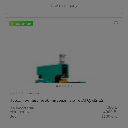
Уточнить цену
Опалубка
Вибротехника
для
строительства
Оборудование
для работы с
арматурой
0 отзывов
Оборудование
для бетонных
Пресс-ножницы комбинированные TeaM QA32-12
работ
Напряжение:
380 В.
Мощность:
4000 Вт.
Вес:
1100,0 кг.
Техника