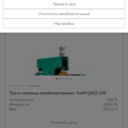
Принять все
Тепловые
пушки
Отклонить необязательные
Настройка
Металл и
металлообработка
0 отзывов
Пресс-ножницы комбинированные TeaM QA32-10B
Напряжение:
380 В.
Мощность:
3000 Вт.
Вес:
820,0 кг.
Уточнить цену