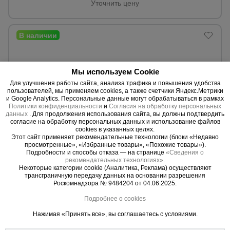
для
Уточнить цену
склада
Тачки
строительные
и садовые
Мы используем Cookie
Для улучшения работы сайта, анализа трафика и повышения удобства
пользователей, мы применяем cookies, а также счетчики Яндекс.Метрики
Лестницы
и Google Analytics. Персональные данные могут обрабатываться в рамках
и
Политики конфиденциальности
и
Согласия на обработку персональных
стремянки
данных
. Для продолжения использования сайта, вы должны подтвердить
согласие на обработку персональных данных и использование файлов
cookies в указанных целях.
Этот сайт применяет рекомендательные технологии (блоки «Недавно
просмотренные», «Избранные товары», «Похожие товары»).
Штукатурные
Подробности и способы отказа — на странице
«Сведения о
комплекты
рекомендательных технологиях»
.
0 отзывов
Некоторые категории cookie (Аналитика, Реклама) осуществляют
Пресс-ножницы комбинированные TeaM QA32-14
трансграничную передачу данных на основании разрешения
Роскомнадзора № 9484204 от 04.06.2025.
Напряжение:
380 В.
Мощность:
4000 Вт.
Сварочные
Подробнее о cookies
Вес:
1300,0 кг.
аппараты
Нажимая «Принять все», вы соглашаетесь с условиями.
Уточнить цену