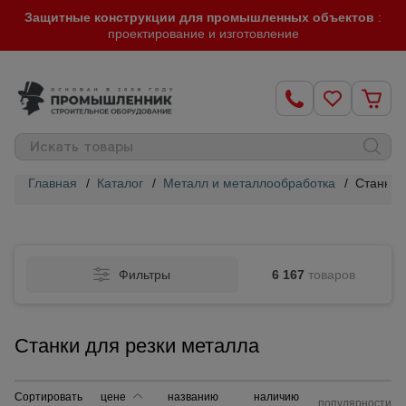
Защитные конструкции для промышленных объектов
:
проектирование и изготовление
Главная
/
Каталог
/
Металл и металлообработка
/
Станки 
Строительные
леса
Фильтры
6 167
товаров
Вышки-
туры
Станки для резки металла
Подмости
строительные
Сортировать
цене
названию
наличию
популярности