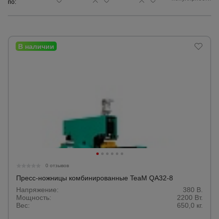
по:
Сетка,
тенты,
брезенты
Строительные
подъемники
Грузоподъемное
оборудование
Каталог
Мусоропровод
0 отзывов
строительный
всех
товаров
Пресс-ножницы комбинированные TeaM QA32-8
Напряжение:
380 В.
Мощность:
2200 Вт.
Фанера
Вес:
650,0 кг.
ламинированная