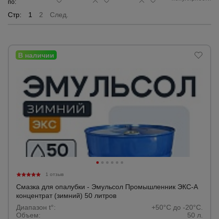
по:
Стр:
1
2
След.
Сетка,
тенты,
брезенты
Строительные
подъемники
Грузоподъемное
оборудование
Каталог
Мусоропровод
строительный
всех
товаров
1 отзыв
Смазка для опалубки - Эмульсол Промышленник ЭКС-А
концентрат (зимний) 50 литров
Фанера
Диапазон t°:
+50°C до -20°C.
ламинированная
Объем:
50 л.