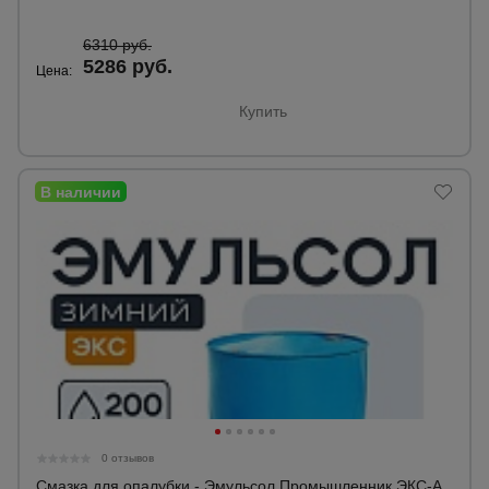
6310 руб.
Опалубка
5286 руб.
Цена:
Купить
Вибротехника
для
строительства
Оборудование
для работы с
арматурой
Оборудование
для бетонных
работ
0 отзывов
Техника
Смазка для опалубки - Эмульсол Промышленник ЭКС-А