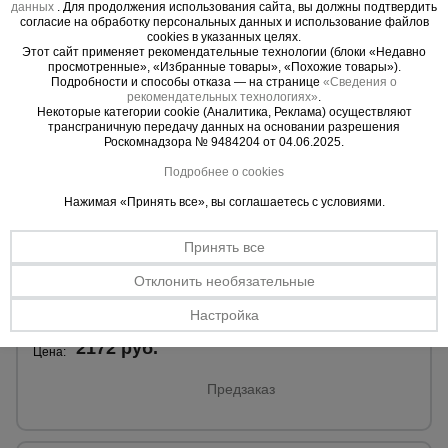
данных
. Для продолжения использования сайта, вы должны подтвердить
согласие на обработку персональных данных и использование файлов
cookies в указанных целях.
Этот сайт применяет рекомендательные технологии (блоки «Недавно
просмотренные», «Избранные товары», «Похожие товары»).
Подробности и способы отказа — на странице
«Сведения о
рекомендательных технологиях»
.
Некоторые категории cookie (Аналитика, Реклама) осуществляют
трансграничную передачу данных на основании разрешения
Роскомнадзора № 9484204 от 04.06.2025.
Подробнее о cookies
0 отзывов
Нажимая «Принять все», вы соглашаетесь с условиями.
Смазка для опалубки - Эмульсол Промышленник ЭКС
концентрат 20 литров
Принять все
Диапазон t°:
+50°C до 0°C.
Объем:
20 л.
Отклонить необязательные
Настройка
2372 руб.
2172 руб.
Цена:
Предзаказ