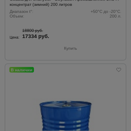
для
концентрат (зимний) 200 литров
склада
Диапазон t°:
+50°C до -20°C.
Объем:
200 л.
Тачки
строительные
18800 руб.
и садовые
17334 руб.
Цена:
Купить
Лестницы
и
стремянки
Штукатурные
комплекты
Сварочные
аппараты