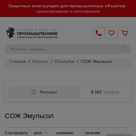
Защитные конструкции для промышленных объектов
:
проектирование и изготовление
Главная
/
Каталог
/
Опалубка
/
СОЖ Эмульсол
Строительные
леса
Фильтры
6 167
товаров
Вышки-
туры
СОЖ Эмульсол
Подмости
строительные
Сортировать
цене
названию
наличию
популярности