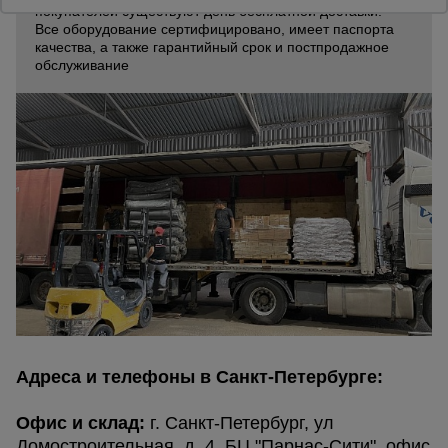
покупателей существуют день бесплатной доставки.
Все оборудование сертифицировано, имеет паспорта
качества, а также гарантийный срок и постпродажное
Опалубка
обслуживание
Вибротехника
для
строительства
Оборудование
для работы с
арматурой
Оборудование
для бетонных
работ
Адреса и телефоны в Санкт-Петербурге:
Офис и склад:
г. Санкт-Петербург, ул
Техника
Домостроительная, д. 4, БЦ "Парнас-Сити", офис