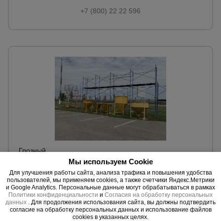
+7 (800) 22 22 596
Грозный
Мы используем Cookie
Чеченская Республика, городской округ г. Аргун, с.
Для улучшения работы сайта, анализа трафика и повышения удобства
Бердыкель, ул. Торговая, 13
пользователей, мы применяем cookies, а также счетчики Яндекс.Метрики
и Google Analytics. Персональные данные могут обрабатываться в рамках
+7 (938) 992-1-992
Политики конфиденциальности
и
Согласия на обработку персональных
данных
. Для продолжения использования сайта, вы должны подтвердить
согласие на обработку персональных данных и использование файлов
cookies в указанных целях.